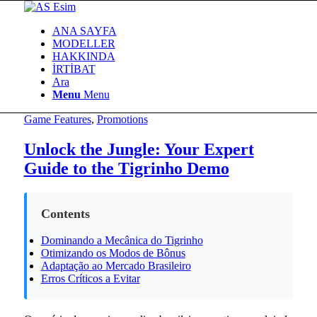
ANA SAYFA
MODELLER
HAKKINDA
İRTİBAT
Ara
Menu
Menu
Game Features
,
Promotions
Unlock the Jungle: Your Expert
Guide to the Tigrinho Demo
Contents
Dominando a Mecânica do Tigrinho
Otimizando os Modos de Bônus
Adaptação ao Mercado Brasileiro
Erros Críticos a Evitar