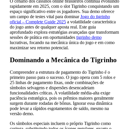
O cenário dos cassinos online brasileiros continua evoluindo
rapidamente em 2025, com o slot Tigrinho conquistando um
espaço significativo entre os jogadores. Sua demo oferece
um campo de testes vital para dominar
Jogo do tigrinho
oficial – Complete Guide 2025
a volatilidade característica
do jogo antes de qualquer aposta real. Este guia
aprofundado explora estratégias avançadas que transformam
sessões de prática em oportunidades
tigrinho demo
lucrativas, focando na mecânica única do jogo e em como
maximizar seu retorno potencial.
Dominando a Mecânica do Tigrinho
Compreender a estrutura de pagamento do Tigrinho é o
primeiro passo para o sucesso. O jogo opera com 5 rolos e
25 linhas de pagamento fixas, onde combinações de
símbolos selvagens e dispersões desencadeiam
funcionalidades críticas. A volatilidade média-alta exige
paciência estratégica, pois os prêmios maiores geralmente
surgem durante rodadas de bônus. Ignorar essa dinâmica
pode levar a rápidos esgotamentos de saldo, mesmo na
versão demo.
Os símbolos especiais incluem o próprio Tigrinho como
curinga, substituindo todos os ícones regulares, exceto o