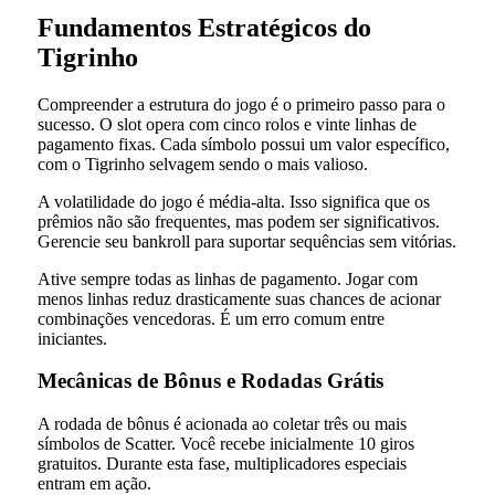
Fundamentos Estratégicos do
Tigrinho
Compreender a estrutura do jogo é o primeiro passo para o
sucesso. O slot opera com cinco rolos e vinte linhas de
pagamento fixas. Cada símbolo possui um valor específico,
com o Tigrinho selvagem sendo o mais valioso.
A volatilidade do jogo é média-alta. Isso significa que os
prêmios não são frequentes, mas podem ser significativos.
Gerencie seu bankroll para suportar sequências sem vitórias.
Ative sempre todas as linhas de pagamento. Jogar com
menos linhas reduz drasticamente suas chances de acionar
combinações vencedoras. É um erro comum entre
iniciantes.
Mecânicas de Bônus e Rodadas Grátis
A rodada de bônus é acionada ao coletar três ou mais
símbolos de Scatter. Você recebe inicialmente 10 giros
gratuitos. Durante esta fase, multiplicadores especiais
entram em ação.