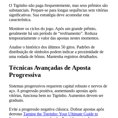
O Tigrinho não paga frequentemente, mas seus prêmios são
substanciais. Prepare-se para longas sequências sem vitórias
significativas. Sua estratégia deve acomodar esta
característica.
Monitore os ciclos do jogo. Após um grande prêmio,
geralmente há um período de “resfriamento”. Reduza
temporariamente o valor das apostas nestes momentos.
Analise o histórico dos últimos 50 giros. Padrões de
distribuição de símbolos podem indicar a proximidade de
uma rodada de bônus. Mantenha registros detalhados.
Técnicas Avançadas de Aposta
Progressiva
Sistemas progressivos requerem capital robusto e nervos de
aço. A progressão positiva, aumentando apostas após
vitórias, funciona bem no Tigrinho. Aumentos devem ser
graduais.
Evite a progressão negativa clássica. Dobrar apostas após
derrotas
Taming the Tigrinho: Your Ultimate Guide to