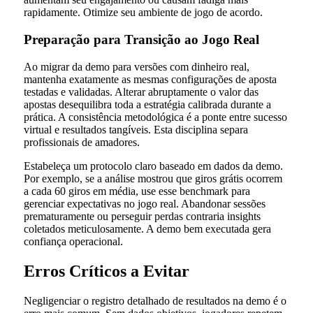
rapidamente. Otimize seu ambiente de jogo de acordo.
Preparação para Transição ao Jogo Real
Ao migrar da demo para versões com dinheiro real,
mantenha exatamente as mesmas configurações de aposta
testadas e validadas. Alterar abruptamente o valor das
apostas desequilibra toda a estratégia calibrada durante a
prática. A consistência metodológica é a ponte entre sucesso
virtual e resultados tangíveis. Esta disciplina separa
profissionais de amadores.
Estabeleça um protocolo claro baseado em dados da demo.
Por exemplo, se a análise mostrou que giros grátis ocorrem
a cada 60 giros em média, use esse benchmark para
gerenciar expectativas no jogo real. Abandonar sessões
prematuramente ou perseguir perdas contraria insights
coletados meticulosamente. A demo bem executada gera
confiança operacional.
Erros Críticos a Evitar
Negligenciar o registro detalhado de resultados na demo é o