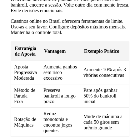
bankroll, encerre a sessão. Volte outro dia com mente fresca.
Evite decisões emocionais.
Cassinos online no Brasil oferecem ferramentas de limite.
Use-as a seu favor. Configure depósitos máximos mensais.
Mantenha o controle total.
Estratégia
Vantagem
Exemplo Prático
de Aposta
Aposta
Aumenta ganhos
Aumente 10% após 3
Progressiva
sem risco
vitórias consecutivas
Moderada
excessivo
Método de
Preserva
Pare após ganhar
Parada
bankroll a longo
50% do bankroll
Fixa
prazo
inicial
Reduz
Mude de máquina a
Rotação de
monotonia e
cada 50 giros sem
Máquinas
encontra jogos
prêmio grande
quentes