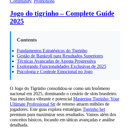
Community
,
Promotions
Jogo do tigrinho – Complete Guide
2025
Contents
Fundamentos Estratégicos do Tigrinho
Gestão de Bankroll para Resultados Superiores
Técnicas Avançadas de Aposta Progressiva
Explorando Funcionalidades Exclusivas de 2025
Psicologia e Controle Emocional no Jogo
O Jogo do Tigrinho consolidou-se como um fenômeno
nacional em 2025, dominando o cenário de slots brasileiro.
Sua mecânica vibrante e potencial
Mastering Tigrinho: Your
Ultimate Professional Str
de retorno atraem milhões de
jogadores. Este guia explora estratégias
Tigrinho bet
premium para maximizar seus resultados. Vamos além dos
conceitos básicos, focando em táticas avançadas e análise
detalhada.