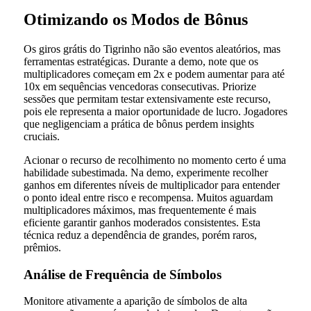
Otimizando os Modos de Bônus
Os giros grátis do Tigrinho não são eventos aleatórios, mas
ferramentas estratégicas. Durante a demo, note que os
multiplicadores começam em 2x e podem aumentar para até
10x em sequências vencedoras consecutivas. Priorize
sessões que permitam testar extensivamente este recurso,
pois ele representa a maior oportunidade de lucro. Jogadores
que negligenciam a prática de bônus perdem insights
cruciais.
Acionar o recurso de recolhimento no momento certo é uma
habilidade subestimada. Na demo, experimente recolher
ganhos em diferentes níveis de multiplicador para entender
o ponto ideal entre risco e recompensa. Muitos aguardam
multiplicadores máximos, mas frequentemente é mais
eficiente garantir ganhos moderados consistentes. Esta
técnica reduz a dependência de grandes, porém raros,
prêmios.
Análise de Frequência de Símbolos
Monitore ativamente a aparição de símbolos de alta