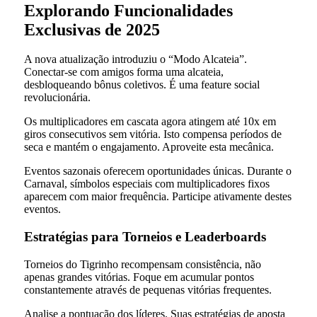
Explorando Funcionalidades
Exclusivas de 2025
A nova atualização introduziu o “Modo Alcateia”.
Conectar-se com amigos forma uma alcateia,
desbloqueando bônus coletivos. É uma feature social
revolucionária.
Os multiplicadores em cascata agora atingem até 10x em
giros consecutivos sem vitória. Isto compensa períodos de
seca e mantém o engajamento. Aproveite esta mecânica.
Eventos sazonais oferecem oportunidades únicas. Durante o
Carnaval, símbolos especiais com multiplicadores fixos
aparecem com maior frequência. Participe ativamente destes
eventos.
Estratégias para Torneios e Leaderboards
Torneios do Tigrinho recompensam consistência, não
apenas grandes vitórias. Foque em acumular pontos
constantemente através de pequenas vitórias frequentes.
Analise a pontuação dos líderes. Suas estratégias de aposta