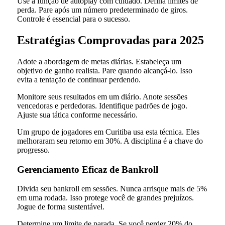
Use a função de autoplay com cuidado. Defina limites de
perda. Pare após um número predeterminado de giros.
Controle é essencial para o sucesso.
Estratégias Comprovadas para 2025
Adote a abordagem de metas diárias. Estabeleça um
objetivo de ganho realista. Pare quando alcançá-lo. Isso
evita a tentação de continuar perdendo.
Monitore seus resultados em um diário. Anote sessões
vencedoras e perdedoras. Identifique padrões de jogo.
Ajuste sua tática conforme necessário.
Um grupo de jogadores em Curitiba usa esta técnica. Eles
melhoraram seu retorno em 30%. A disciplina é a chave do
progresso.
Gerenciamento Eficaz de Bankroll
Divida seu bankroll em sessões. Nunca arrisque mais de 5%
em uma rodada. Isso protege você de grandes prejuízos.
Jogue de forma sustentável.
Determine um limite de parada. Se você perder 20% do